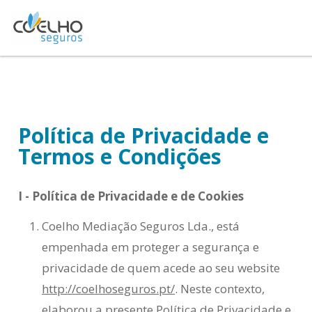
Passar
Logo
para
o
conteúdo
principal
Política de Privacidade e
Termos e Condições
I - Política de Privacidade e de Cookies
Coelho Mediação Seguros Lda., está
empenhada em proteger a segurança e
privacidade de quem acede ao seu website
http://coelhoseguros.pt/
. Neste contexto,
elaborou a presente Política de Privacidade e